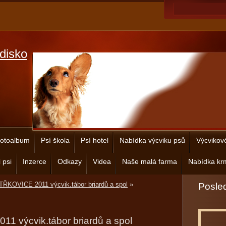
disko
otoalbum
Psí škola
Psí hotel
Nabídka výcviku psů
Výcvikov
 psi
Inzerce
Odkazy
Videa
Naše malá farma
Nabídka krm
ŘKOVICE 2011 výcvik.tábor briardů a spol
»
Posled
 výcvik.tábor briardů a spol