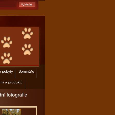
é pobyty
Semináře
iv a produktů
ní fotografie