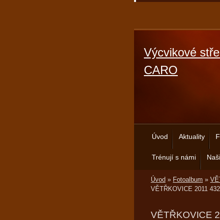
Výcvikové stře
CARO
Úvod
Aktuality
F
Trénují s námi
Naši
Úvod
»
Fotoalbum
»
VĚT
VĚTŘKOVICE 2011 432
VĚTŘKOVICE 2011