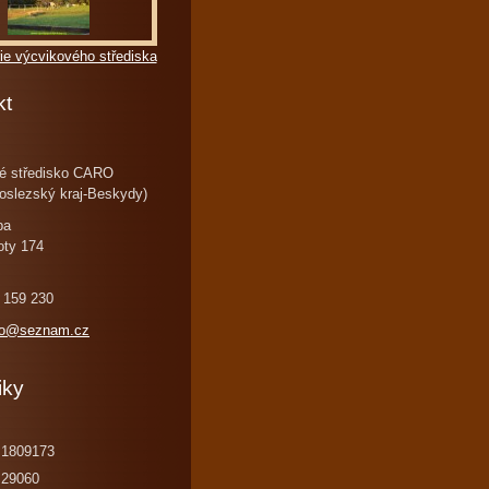
ie výcvikového střediska
kt
é středisko CARO
oslezský kraj-Beskydy)
ba
oty 174
 159 230
ro@seznam.cz
iky
1809173
29060