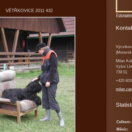
VĚTŘKOVICE 2011 432
Fotogaler
Konta
Výcvikov
(Moravsk
Milan Ku
Vyšní Lh
739 51
+420 603
milan.ca
Statist
Celkem:
Měsíc: