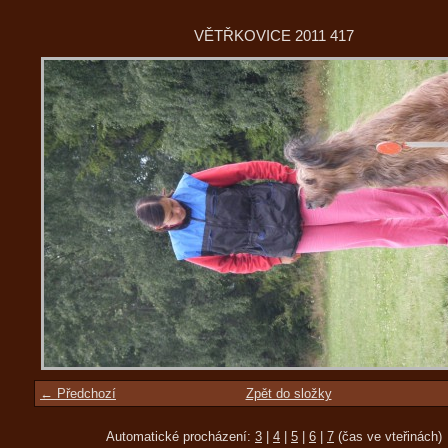
VĚTŘKOVICE 2011 417
← Předchozí
Zpět do složky
Automatické procházení:
3
|
4
|
5
|
6
|
7
(čas ve vteřinách)