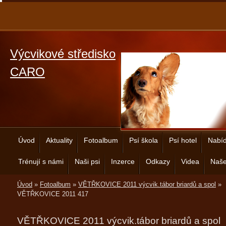
Výcvikové středisko
CARO
Úvod
Aktuality
Fotoalbum
Psí škola
Psí hotel
Nabíd
Trénují s námi
Naši psi
Inzerce
Odkazy
Videa
Naše
Úvod
»
Fotoalbum
»
VĚTŘKOVICE 2011 výcvik.tábor briardů a spol
»
VĚTŘKOVICE 2011 417
VĚTŘKOVICE 2011 výcvik.tábor briardů a spol