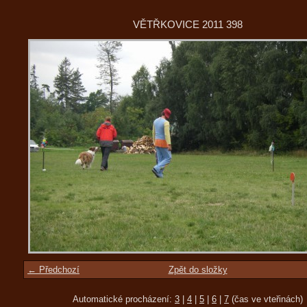
VĚTŘKOVICE 2011 398
← Předchozí
Zpět do složky
Automatické procházení:
3
|
4
|
5
|
6
|
7
(čas ve vteřinách)