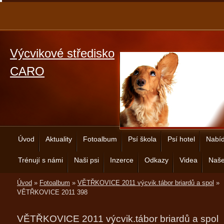
Výcvikové středisko
CARO
Úvod
Aktuality
Fotoalbum
Psí škola
Psí hotel
Nabíd
Trénují s námi
Naši psi
Inzerce
Odkazy
Videa
Naše
Úvod
»
Fotoalbum
»
VĚTŘKOVICE 2011 výcvik.tábor briardů a spol
»
VĚTŘKOVICE 2011 398
VĚTŘKOVICE 2011 výcvik.tábor briardů a spol