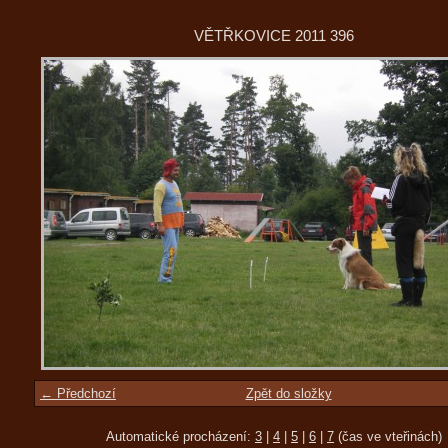
VĚTŘKOVICE 2011 396
← Předchozí
Zpět do složky
Automatické procházení:
3
|
4
|
5
|
6
|
7
(čas ve vteřinách)