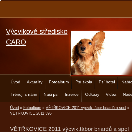
Výcvikové středisko
CARO
Úvod
Aktuality
Fotoalbum
Psí škola
Psí hotel
Nabíd
Trénují s námi
Naši psi
Inzerce
Odkazy
Videa
Naše
Úvod
»
Fotoalbum
»
VĚTŘKOVICE 2011 výcvik.tábor briardů a spol
»
VĚTŘKOVICE 2011 396
VĚTŘKOVICE 2011 výcvik.tábor briardů a spol