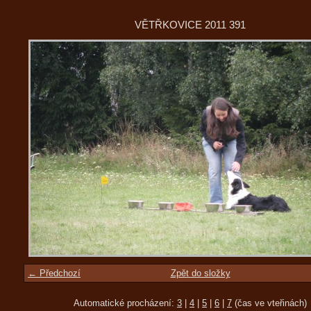
VĚTŘKOVICE 2011 391
← Předchozí
Zpět do složky
Automatické procházení:
3
|
4
|
5
|
6
|
7
(čas ve vteřinách)