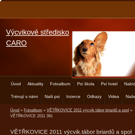
Výcvikové středisko
CARO
Úvod
Aktuality
Fotoalbum
Psí škola
Psí hotel
Nabíd
Trénují s námi
Naši psi
Inzerce
Odkazy
Videa
Naše
Úvod
»
Fotoalbum
»
VĚTŘKOVICE 2011 výcvik.tábor briardů a spol
»
VĚTŘKOVICE 2011 391
VĚTŘKOVICE 2011 výcvik.tábor briardů a spol