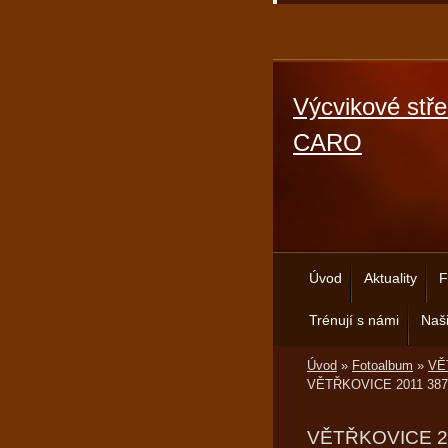
Výcvikové stře
CARO
Úvod
Aktuality
F
Trénují s námi
Naši
Úvod
»
Fotoalbum
»
VĚT
VĚTŘKOVICE 2011 387
VĚTŘKOVICE 2011