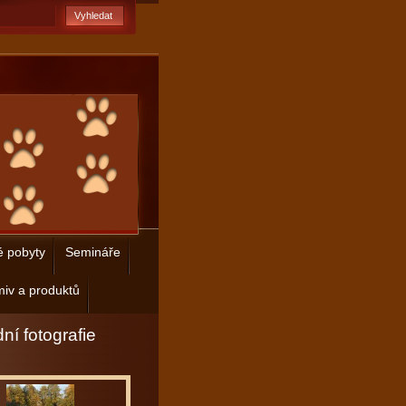
é pobyty
Semináře
iv a produktů
ní fotografie