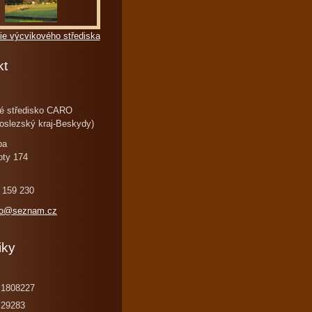
ie výcvikového střediska
kt
é středisko CARO
oslezský kraj-Beskydy)
ba
oty 174
 159 230
ro@seznam.cz
iky
1808227
29283