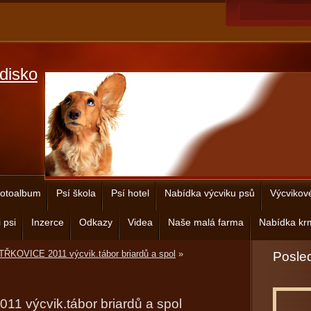
disko
otoalbum
Psí škola
Psí hotel
Nabídka výcviku psů
Výcvikov
 psi
Inzerce
Odkazy
Videa
Naše malá farma
Nabídka krm
ŘKOVICE 2011 výcvik.tábor briardů a spol
»
Posled
 výcvik.tábor briardů a spol