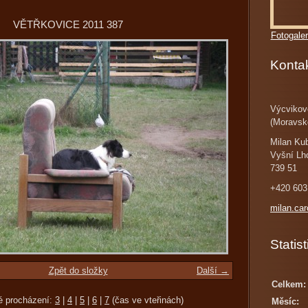
VĚTŘKOVICE 2011 387
Fotogaler
Konta
Výcvikov
(Moravsk
Milan Ku
Vyšní Lh
739 51
+420 603
milan.ca
Statist
Zpět do složky
Další →
Celkem:
é procházení:
3
|
4
|
5
|
6
|
7
(čas ve vteřinách)
Měsíc: