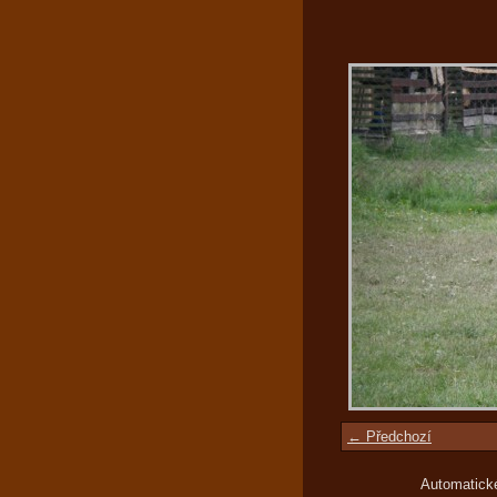
← Předchozí
Automatick