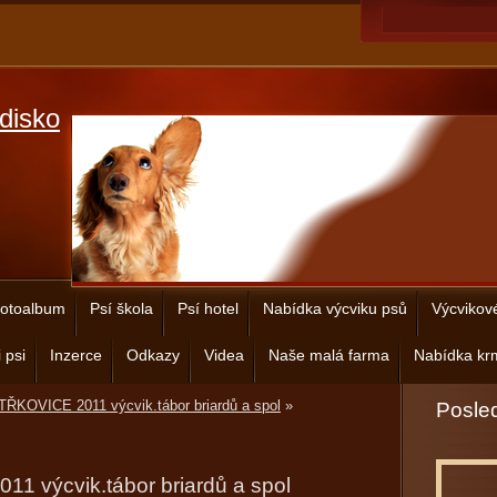
disko
otoalbum
Psí škola
Psí hotel
Nabídka výcviku psů
Výcvikov
 psi
Inzerce
Odkazy
Videa
Naše malá farma
Nabídka krm
ŘKOVICE 2011 výcvik.tábor briardů a spol
»
Posled
 výcvik.tábor briardů a spol