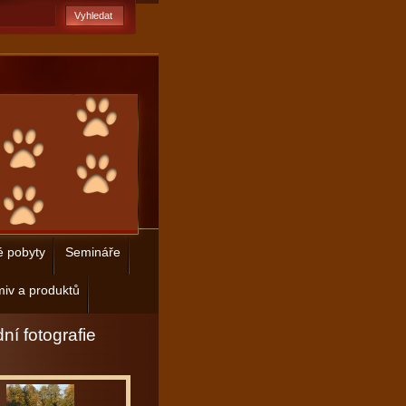
é pobyty
Semináře
iv a produktů
ní fotografie