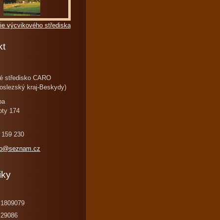
ie výcvikového střediska
kt
é středisko CARO
oslezský kraj-Beskydy)
ba
oty 174
 159 230
ro@seznam.cz
iky
1809079
29086