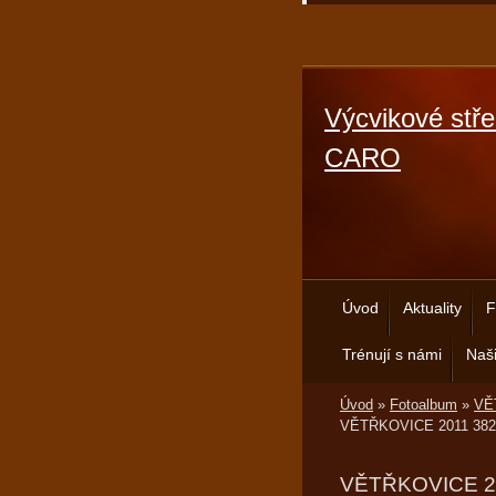
Výcvikové stře
CARO
Úvod
Aktuality
F
Trénují s námi
Naši
Úvod
»
Fotoalbum
»
VĚT
VĚTŘKOVICE 2011 382
VĚTŘKOVICE 2011