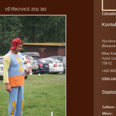
VĚTŘKOVICE 2011 382
Fotogaler
Konta
Výcvikov
(Moravsk
Milan Ku
Vyšní Lh
739 51
+420 603
milan.ca
Statist
Celkem:
Měsíc: