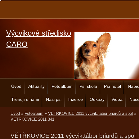
Výcvikové středisko
CARO
Úvod
Aktuality
Fotoalbum
Psí škola
Psí hotel
Nabíd
Trénují s námi
Naši psi
Inzerce
Odkazy
Videa
Naše
Úvod
»
Fotoalbum
»
VĚTŘKOVICE 2011 výcvik.tábor briardů a spol
»
VĚTŘKOVICE 2011 341
VĚTŘKOVICE 2011 výcvik.tábor briardů a spol