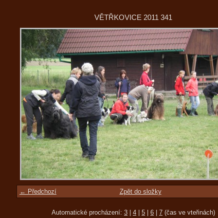
VĚTŘKOVICE 2011 341
← Předchozí
Zpět do složky
Automatické procházení:
3
|
4
|
5
|
6
|
7
(čas ve vteřinách)