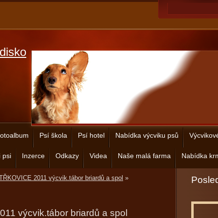
disko
otoalbum
Psí škola
Psí hotel
Nabídka výcviku psů
Výcvikov
 psi
Inzerce
Odkazy
Videa
Naše malá farma
Nabídka krm
ŘKOVICE 2011 výcvik.tábor briardů a spol
»
Posled
 výcvik.tábor briardů a spol