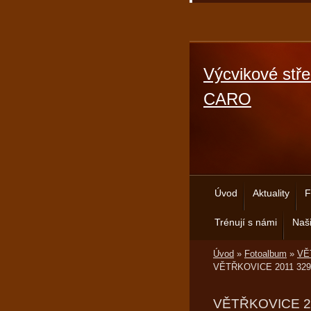
Výcvikové stře
CARO
Úvod
Aktuality
F
Trénují s námi
Naši
Úvod
»
Fotoalbum
»
VĚT
VĚTŘKOVICE 2011 329
VĚTŘKOVICE 2011