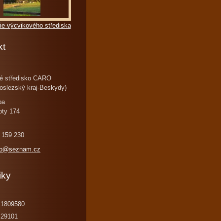
ie výcvikového střediska
kt
é středisko CARO
oslezský kraj-Beskydy)
ba
oty 174
 159 230
ro@seznam.cz
iky
1809580
29101