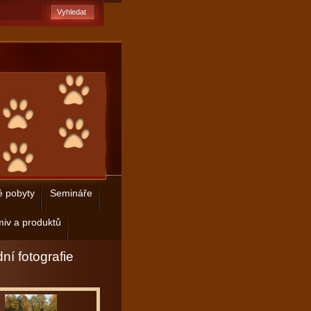
é pobyty
Semináře
iv a produktů
ní fotografie