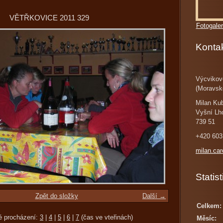
VĚTŘKOVICE 2011 329
Fotogaler
Konta
Výcvikov
(Moravsk
Milan Ku
Vyšní Lh
739 51
+420 603
milan.ca
Statist
Zpět do složky
Další →
Celkem:
é procházení:
3
|
4
|
5
|
6
|
7
(čas ve vteřinách)
Měsíc: