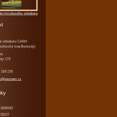
ie výcvikového střediska
kt
é středisko CARO
oslezský kraj-Beskydy)
ba
oty 174
 159 230
ro@seznam.cz
iky
1808342
29227