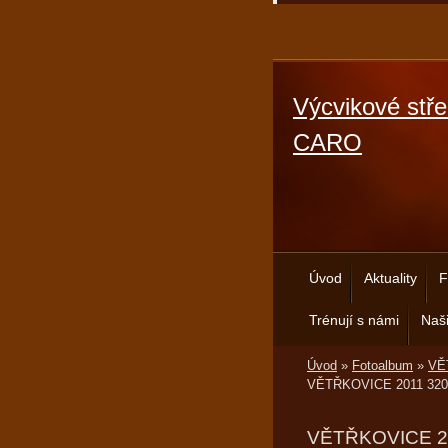
Výcvikové stře
CARO
Úvod
Aktuality
F
Trénují s námi
Naši
Úvod
»
Fotoalbum
»
VĚT
VĚTŘKOVICE 2011 320
VĚTŘKOVICE 2011