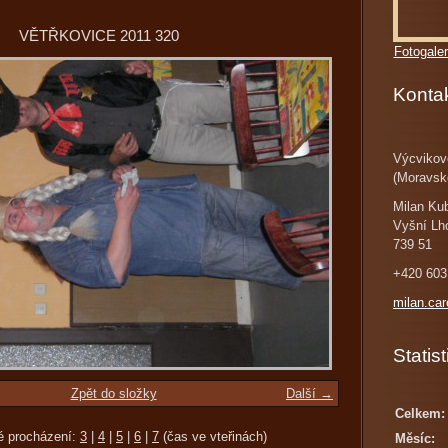
VĚTŘKOVICE 2011 320
Fotogaler
Konta
Výcvikov
(Moravsk
Milan Ku
Vyšní Lh
739 51
+420 603
milan.ca
Statist
Zpět do složky
Další →
Celkem:
é procházení:
3
|
4
|
5
|
6
|
7
(čas ve vteřinách)
Měsíc: