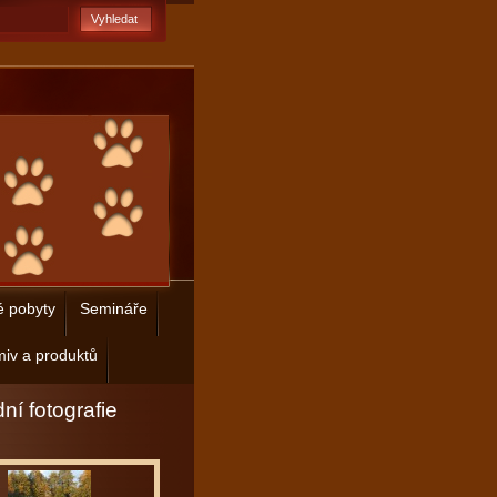
é pobyty
Semináře
iv a produktů
ní fotografie