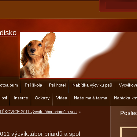
disko
otoalbum
Psí škola
Psí hotel
Nabídka výcviku psů
Výcvikov
 psi
Inzerce
Odkazy
Videa
Naše malá farma
Nabídka krm
ŘKOVICE 2011 výcvik.tábor briardů a spol
»
Posled
 výcvik.tábor briardů a spol