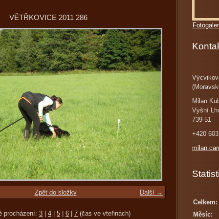
VĚTŘKOVICE 2011 286
Fotogaler
Konta
Výcvikov
(Moravsk
Milan Ku
Vyšní Lh
739 51
+420 603
milan.ca
Statist
Zpět do složky
Další →
Celkem:
é procházení:
3
|
4
|
5
|
6
|
7
(čas ve vteřinách)
Měsíc: