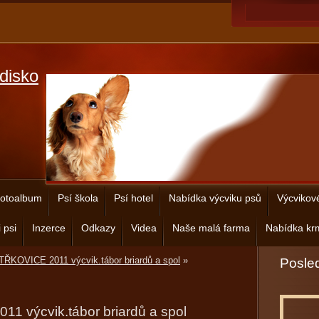
disko
otoalbum
Psí škola
Psí hotel
Nabídka výcviku psů
Výcvikov
 psi
Inzerce
Odkazy
Videa
Naše malá farma
Nabídka krm
ŘKOVICE 2011 výcvik.tábor briardů a spol
»
Posled
 výcvik.tábor briardů a spol