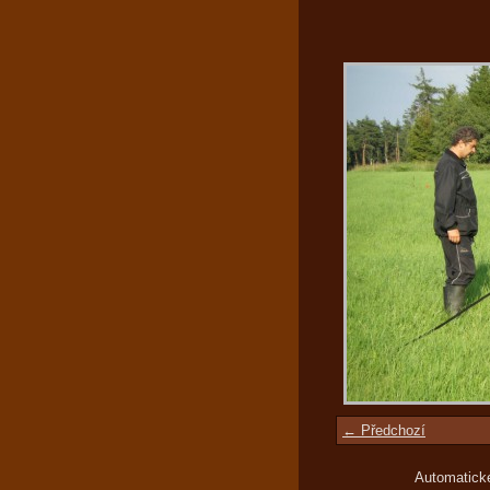
← Předchozí
Automatick