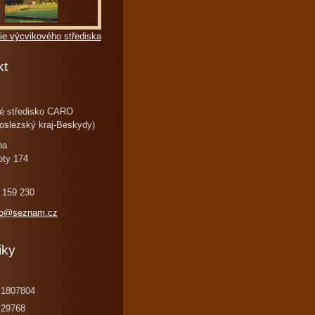
ie výcvikového střediska
kt
é středisko CARO
oslezský kraj-Beskydy)
ba
oty 174
 159 230
ro@seznam.cz
iky
1807804
29768