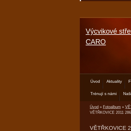
Výcvikové stře
CARO
Úvod
Aktuality
F
Trénují s námi
Naši
Úvod
»
Fotoalbum
»
VĚT
VĚTŘKOVICE 2011 286
VĚTŘKOVICE 2011