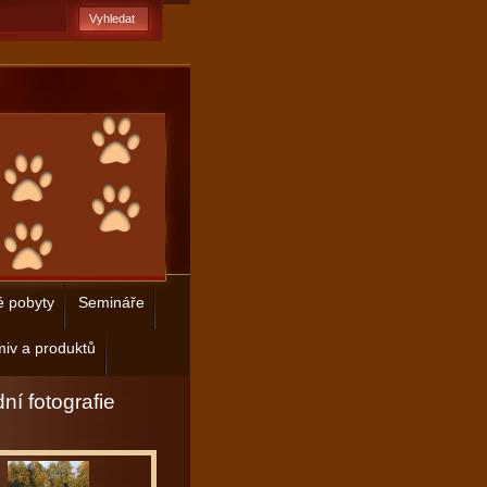
é pobyty
Semináře
iv a produktů
ní fotografie