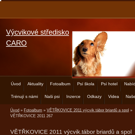
Výcvikové středisko
CARO
Úvod
Aktuality
Fotoalbum
Psí škola
Psí hotel
Nabíd
Trénují s námi
Naši psi
Inzerce
Odkazy
Videa
Naše
Úvod
»
Fotoalbum
»
VĚTŘKOVICE 2011 výcvik.tábor briardů a spol
»
VĚTŘKOVICE 2011 267
VĚTŘKOVICE 2011 výcvik.tábor briardů a spol