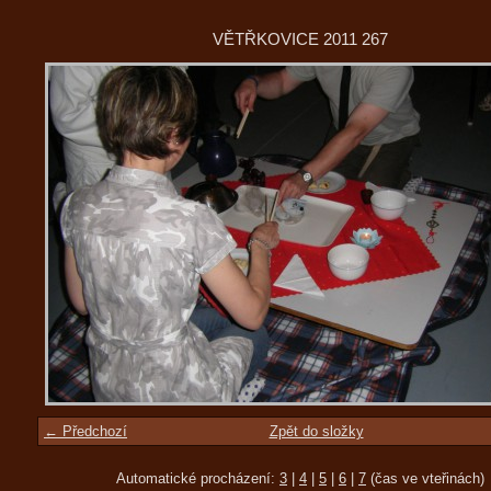
VĚTŘKOVICE 2011 267
← Předchozí
Zpět do složky
Automatické procházení:
3
|
4
|
5
|
6
|
7
(čas ve vteřinách)