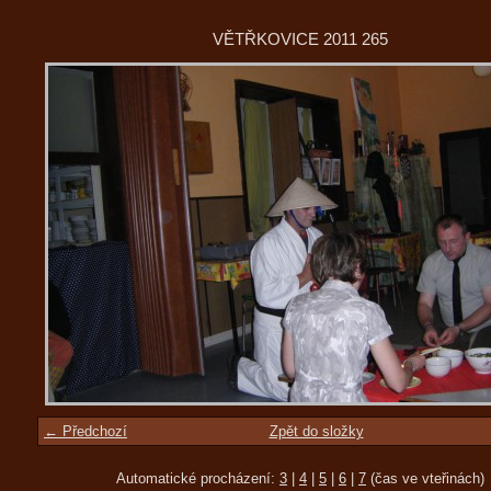
VĚTŘKOVICE 2011 265
← Předchozí
Zpět do složky
Automatické procházení:
3
|
4
|
5
|
6
|
7
(čas ve vteřinách)