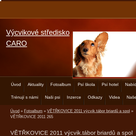
Výcvikové středisko
CARO
Úvod
Aktuality
Fotoalbum
Psí škola
Psí hotel
Nabíd
Trénují s námi
Naši psi
Inzerce
Odkazy
Videa
Naše
Úvod
»
Fotoalbum
»
VĚTŘKOVICE 2011 výcvik.tábor briardů a spol
»
VĚTŘKOVICE 2011 265
VĚTŘKOVICE 2011 výcvik.tábor briardů a spol