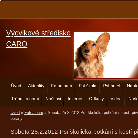
Výcvikové středisko
CARO
Úvod
Aktuality
Fotoalbum
Psí škola
Psí hotel
Nabíd
Trénují s námi
Naši psi
Inzerce
Odkazy
Videa
Naše
Úvod
»
Fotoalbum
»
Sobota 25.2.2012-Psí školička-potkání s kostí-přiv
obrany
Sobota 25.2.2012-Psí školička-potkání s kostí-př