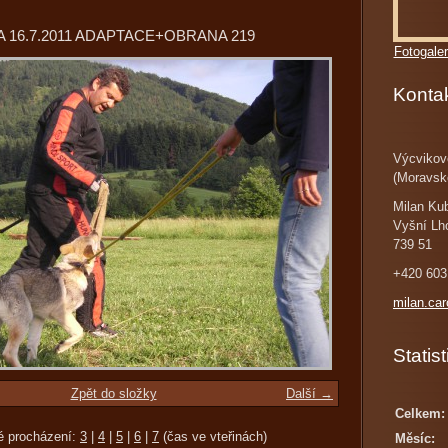
 16.7.2011 ADAPTACE+OBRANA 219
Fotogaler
Konta
Výcvikov
(Moravsk
Milan Ku
Vyšní Lh
739 51
+420 603
milan.ca
Statist
Zpět do složky
Další →
Celkem:
é procházení:
3
|
4
|
5
|
6
|
7
(čas ve vteřinách)
Měsíc: