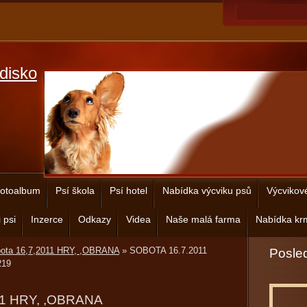
disko
otoalbum
Psí škola
Psí hotel
Nabídka výcviku psů
Výcvikov
 psi
Inzerce
Odkazy
Videa
Naše malá farma
Nabídka krm
bota 16,7,2011 HRY, ,OBRANA
»
SOBOTA 16.7.2011
Posled
19
11 HRY, ,OBRANA