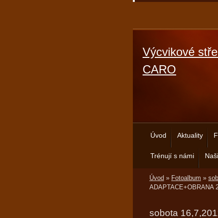
Výcvikové stře
CARO
Úvod
Aktuality
F
Trénují s námi
Naši
Úvod
»
Fotoalbum
»
so
ADAPTACE+OBRANA 2
sobota 16,7,20