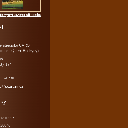
ie výcvikového střediska
kt
é středisko CARO
oslezský kraj-Beskydy)
ba
oty 174
 159 230
ro@seznam.cz
iky
1810557
28876