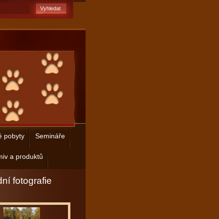
é pobyty
Semináře
iv a produktů
ní fotografie