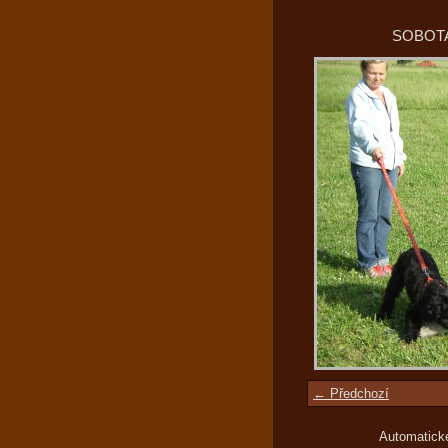
SOBOTA
← Předchozí
Automatick