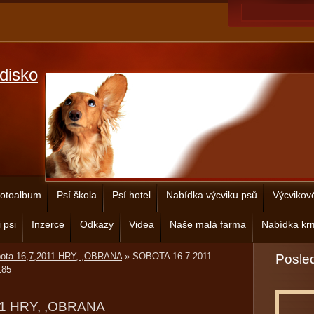
disko
otoalbum
Psí škola
Psí hotel
Nabídka výcviku psů
Výcvikov
 psi
Inzerce
Odkazy
Videa
Naše malá farma
Nabídka krm
bota 16,7,2011 HRY, ,OBRANA
»
SOBOTA 16.7.2011
Posled
85
11 HRY, ,OBRANA