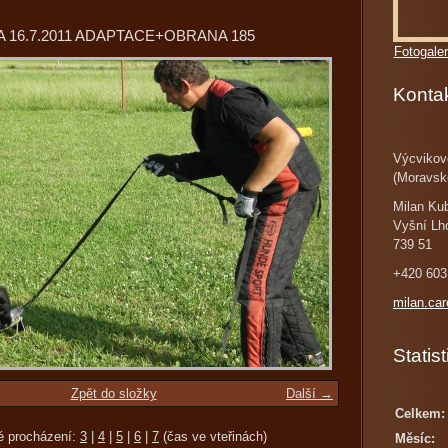
 16.7.2011 ADAPTACE+OBRANA 185
Fotogaler
Konta
Výcvikov
(Moravsk
Milan Ku
Vyšní Lh
739 51
+420 603
milan.ca
Statist
Zpět do složky
Další →
Celkem:
é procházení:
3
|
4
|
5
|
6
|
7
(čas ve vteřinách)
Měsíc: