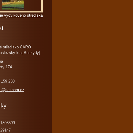
ie výcvikového střediska
kt
é středisko CARO
oslezský kraj-Beskydy)
ba
oty 174
 159 230
ro@seznam.cz
iky
1808599
29147