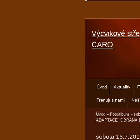
Výcvikové stře
CARO
Úvod
Aktuality
F
Trénují s námi
Naši
Úvod
»
Fotoalbum
»
so
ADAPTACE+OBRANA 1
sobota 16,7,20