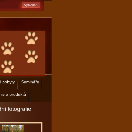
é pobyty
Semináře
iv a produktů
ní fotografie