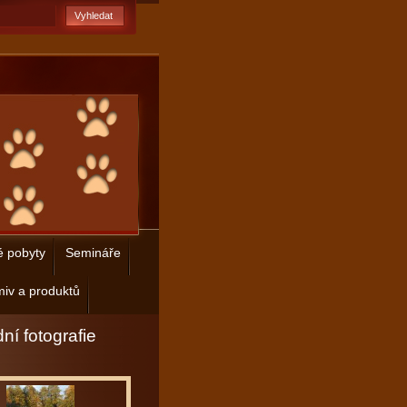
é pobyty
Semináře
iv a produktů
ní fotografie