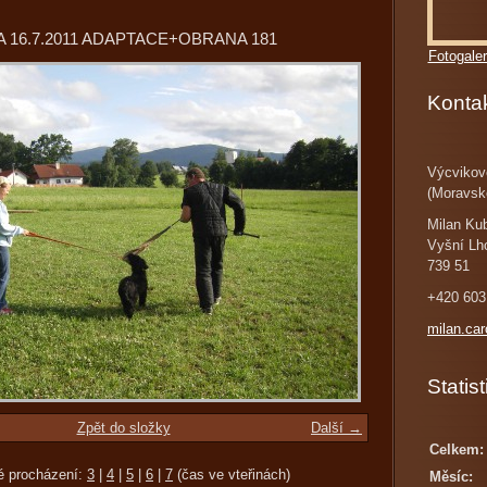
 16.7.2011 ADAPTACE+OBRANA 181
Fotogaler
Konta
Výcvikov
(Moravsk
Milan Ku
Vyšní Lh
739 51
+420 603
milan.ca
Statist
Zpět do složky
Další →
Celkem:
é procházení:
3
|
4
|
5
|
6
|
7
(čas ve vteřinách)
Měsíc: