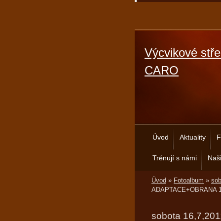
Výcvikové stře
CARO
Úvod
Aktuality
F
Trénují s námi
Naši
Úvod
»
Fotoalbum
»
so
ADAPTACE+OBRANA 1
sobota 16,7,20