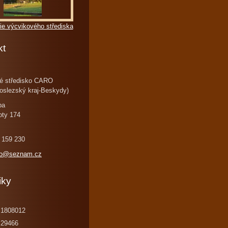
ie výcvikového střediska
kt
é středisko CARO
oslezský kraj-Beskydy)
ba
oty 174
 159 230
ro@seznam.cz
iky
1808012
29466