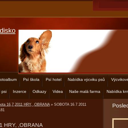
disko
otoalbum
Psí škola
Psí hotel
Nabídka výcviku psů
Výcvikov
 psi
Inzerce
Odkazy
Videa
Naše malá farma
Nabídka krm
bota 16,7,2011 HRY, ,OBRANA
»
SOBOTA 16.7.2011
Posled
81
11 HRY, ,OBRANA