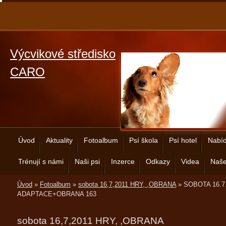
Výcvikové středisko
CARO
Úvod
Aktuality
Fotoalbum
Psí škola
Psí hotel
Nabíd
Trénují s námi
Naši psi
Inzerce
Odkazy
Videa
Naše
Úvod
»
Fotoalbum
»
sobota 16,7,2011 HRY, ,OBRANA
»
SOBOTA 16.7
ADAPTACE+OBRANA 163
sobota 16,7,2011 HRY, ,OBRANA