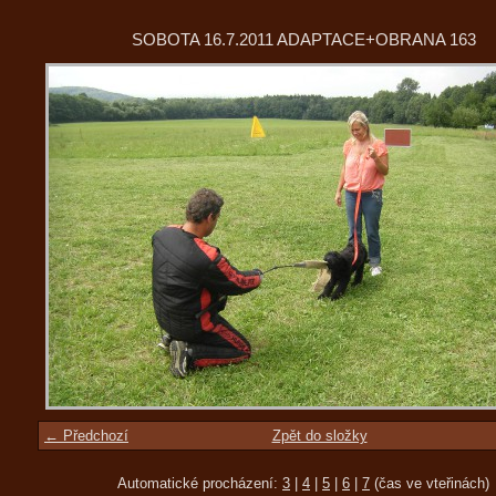
SOBOTA 16.7.2011 ADAPTACE+OBRANA 163
← Předchozí
Zpět do složky
Automatické procházení:
3
|
4
|
5
|
6
|
7
(čas ve vteřinách)