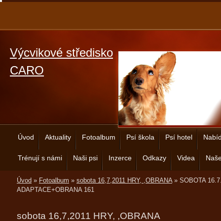
Výcvikové středisko
CARO
Úvod
Aktuality
Fotoalbum
Psí škola
Psí hotel
Nabíd
Trénují s námi
Naši psi
Inzerce
Odkazy
Videa
Naše
Úvod
»
Fotoalbum
»
sobota 16,7,2011 HRY, ,OBRANA
»
SOBOTA 16.7
ADAPTACE+OBRANA 161
sobota 16,7,2011 HRY, ,OBRANA