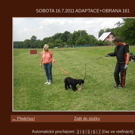
SOBOTA 16.7.2011 ADAPTACE+OBRANA 161
← Předchozí
Zpět do složky
Automatické procházení:
3
|
4
|
5
|
6
|
7
(čas ve vteřinách)