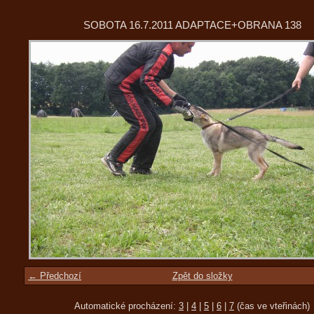
SOBOTA 16.7.2011 ADAPTACE+OBRANA 138
← Předchozí
Zpět do složky
Automatické procházení:
3
|
4
|
5
|
6
|
7
(čas ve vteřinách)