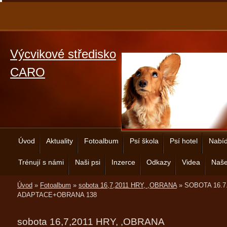
Výcvikové středisko
CARO
Úvod
Aktuality
Fotoalbum
Psí škola
Psí hotel
Nabíd
Trénují s námi
Naši psi
Inzerce
Odkazy
Videa
Naše
Úvod
»
Fotoalbum
»
sobota 16,7,2011 HRY, ,OBRANA
»
SOBOTA 16.7
ADAPTACE+OBRANA 138
sobota 16,7,2011 HRY, ,OBRANA