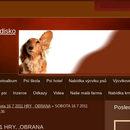
disko
otoalbum
Psí škola
Psí hotel
Nabídka výcviku psů
Výcvikov
 psi
Inzerce
Odkazy
Videa
Naše malá farma
Nabídka krm
bota 16,7,2011 HRY, ,OBRANA
»
SOBOTA 16.7.2011
Posled
36
11 HRY, ,OBRANA