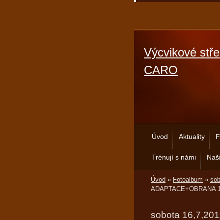
Výcvikové stře
CARO
Úvod
Aktuality
F
Trénují s námi
Naši
Úvod
»
Fotoalbum
»
so
ADAPTACE+OBRANA 1
sobota 16,7,20