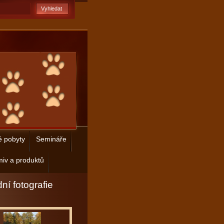
é pobyty
Semináře
iv a produktů
ní fotografie