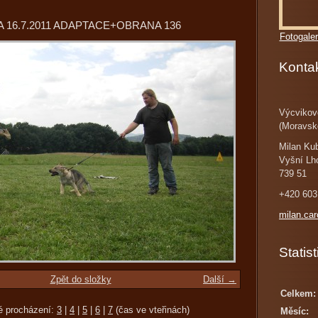
 16.7.2011 ADAPTACE+OBRANA 136
Fotogaler
Konta
Výcvikov
(Moravsk
Milan Ku
Vyšní Lh
739 51
+420 603
milan.ca
Statist
Zpět do složky
Další →
Celkem:
é procházení:
3
|
4
|
5
|
6
|
7
(čas ve vteřinách)
Měsíc: