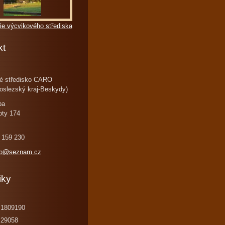
ie výcvikového střediska
kt
é středisko CARO
oslezský kraj-Beskydy)
ba
oty 174
 159 230
ro@seznam.cz
iky
1809190
29058