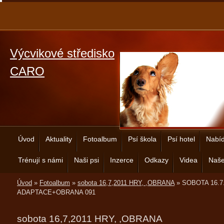
Výcvikové středisko
CARO
Úvod
Aktuality
Fotoalbum
Psí škola
Psí hotel
Nabíd
Trénují s námi
Naši psi
Inzerce
Odkazy
Videa
Naše
Úvod
»
Fotoalbum
»
sobota 16,7,2011 HRY, ,OBRANA
»
SOBOTA 16.7
ADAPTACE+OBRANA 091
sobota 16,7,2011 HRY, ,OBRANA