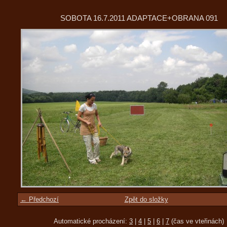
SOBOTA 16.7.2011 ADAPTACE+OBRANA 091
← Předchozí
Zpět do složky
Automatické procházení:
3
|
4
|
5
|
6
|
7
(čas ve vteřinách)