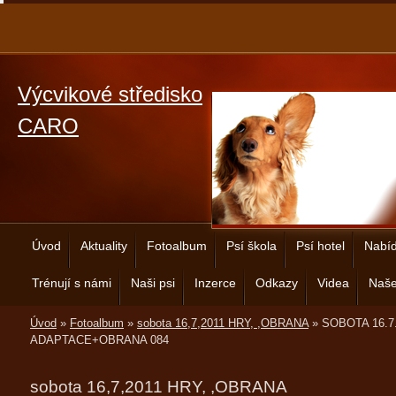
Výcvikové středisko
CARO
Úvod
Aktuality
Fotoalbum
Psí škola
Psí hotel
Nabíd
Trénují s námi
Naši psi
Inzerce
Odkazy
Videa
Naše
Úvod
»
Fotoalbum
»
sobota 16,7,2011 HRY, ,OBRANA
»
SOBOTA 16.7
ADAPTACE+OBRANA 084
sobota 16,7,2011 HRY, ,OBRANA