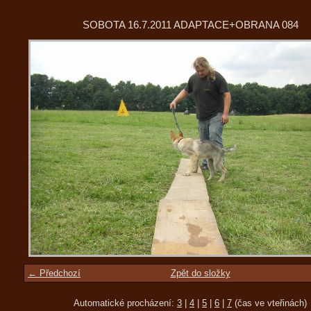
SOBOTA 16.7.2011 ADAPTACE+OBRANA 084
← Předchozí
Zpět do složky
Automatické procházení:
3
|
4
|
5
|
6
|
7
(čas ve vteřinách)