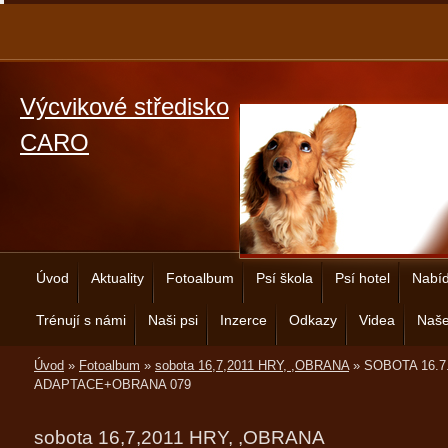
Výcvikové středisko
CARO
Úvod
Aktuality
Fotoalbum
Psí škola
Psí hotel
Nabíd
Trénují s námi
Naši psi
Inzerce
Odkazy
Videa
Naše
Úvod
»
Fotoalbum
»
sobota 16,7,2011 HRY, ,OBRANA
»
SOBOTA 16.7
ADAPTACE+OBRANA 079
sobota 16,7,2011 HRY, ,OBRANA