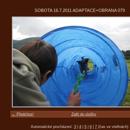
SOBOTA 16.7.2011 ADAPTACE+OBRANA 079
← Předchozí
Zpět do složky
Automatické procházení:
3
|
4
|
5
|
6
|
7
(čas ve vteřinách)