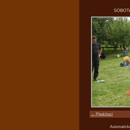
SOBOTA
← Předchozí
Automatick