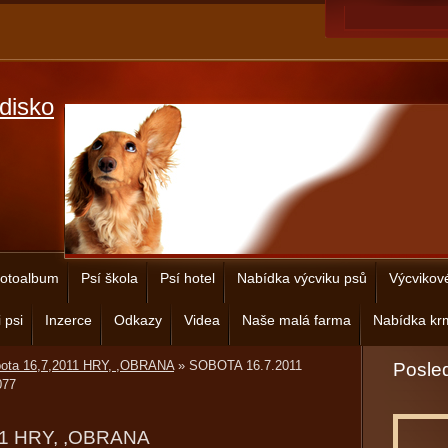
disko
otoalbum
Psí škola
Psí hotel
Nabídka výcviku psů
Výcvikov
 psi
Inzerce
Odkazy
Videa
Naše malá farma
Nabídka krm
bota 16,7,2011 HRY, ,OBRANA
»
SOBOTA 16.7.2011
Posled
77
11 HRY, ,OBRANA