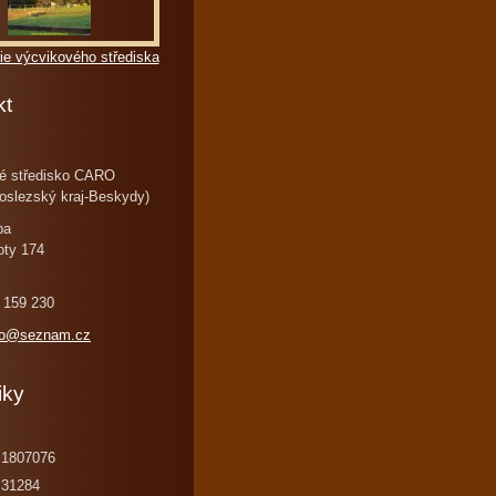
ie výcvikového střediska
kt
é středisko CARO
oslezský kraj-Beskydy)
ba
oty 174
 159 230
ro@seznam.cz
iky
1807076
31284