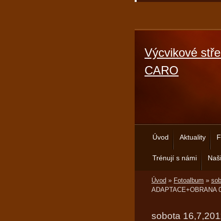
Výcvikové stře
CARO
Úvod
Aktuality
F
Trénují s námi
Naši
Úvod
»
Fotoalbum
»
so
ADAPTACE+OBRANA 0
sobota 16,7,20