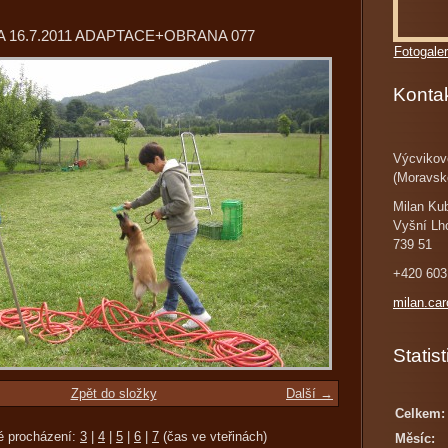
 16.7.2011 ADAPTACE+OBRANA 077
Fotogaler
Konta
Výcvikov
(Moravsk
Milan Ku
Vyšní Lh
739 51
+420 603
milan.ca
Statist
Zpět do složky
Další →
Celkem:
é procházení:
3
|
4
|
5
|
6
|
7
(čas ve vteřinách)
Měsíc: