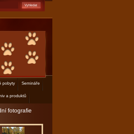
é pobyty
Semináře
iv a produktů
ní fotografie