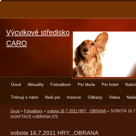
Výcvikové středisko
CARO
Úvod
Aktuality
Fotoalbum
Psí škola
Psí hotel
Nabíd
Trénují s námi
Naši psi
Inzerce
Odkazy
Videa
Naše
Úvod
»
Fotoalbum
»
sobota 16,7,2011 HRY, ,OBRANA
»
SOBOTA 16.7
ADAPTACE+OBRANA 075
sobota 16,7,2011 HRY, ,OBRANA