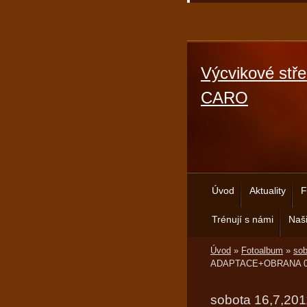
Výcvikové stře
CARO
Úvod
Aktuality
F
Trénují s námi
Naši
Úvod
»
Fotoalbum
»
so
ADAPTACE+OBRANA 0
sobota 16,7,20