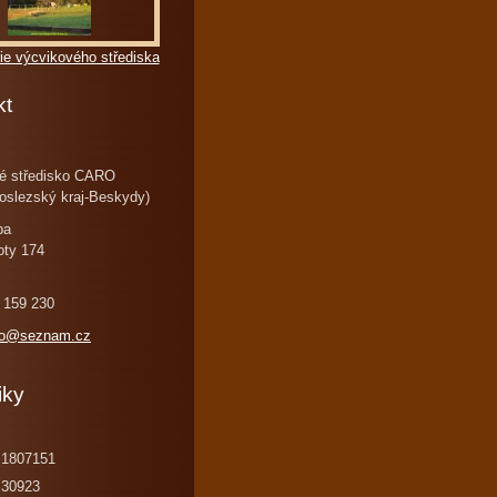
ie výcvikového střediska
kt
é středisko CARO
oslezský kraj-Beskydy)
ba
oty 174
 159 230
ro@seznam.cz
iky
1807151
30923