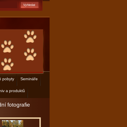
é pobyty
Semináře
iv a produktů
ní fotografie