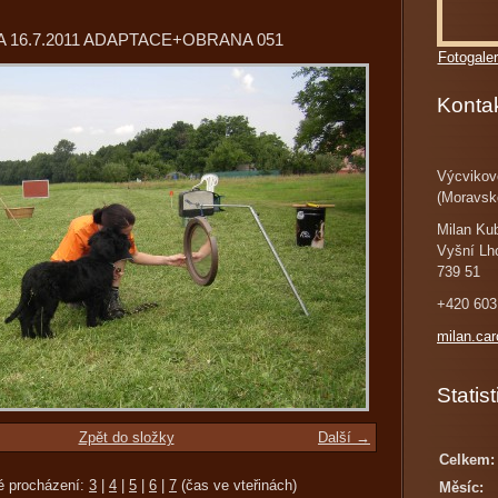
 16.7.2011 ADAPTACE+OBRANA 051
Fotogaler
Konta
Výcvikov
(Moravsk
Milan Ku
Vyšní Lh
739 51
+420 603
milan.ca
Statist
Zpět do složky
Další →
Celkem:
é procházení:
3
|
4
|
5
|
6
|
7
(čas ve vteřinách)
Měsíc: