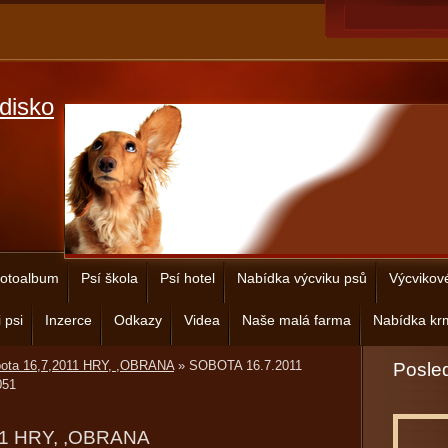
disko
otoalbum
Psí škola
Psí hotel
Nabídka výcviku psů
Výcvikov
 psi
Inzerce
Odkazy
Videa
Naše malá farma
Nabídka krm
bota 16,7,2011 HRY, ,OBRANA
»
SOBOTA 16.7.2011
Posled
51
11 HRY, ,OBRANA