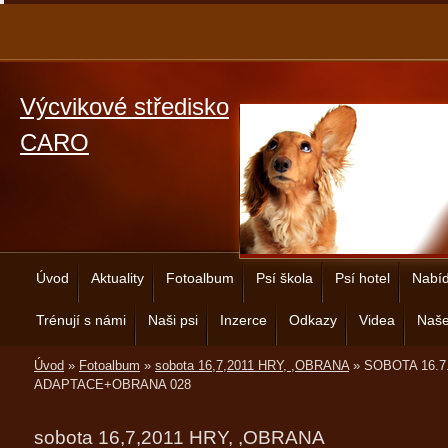
Výcvikové středisko
CARO
Úvod
Aktuality
Fotoalbum
Psí škola
Psí hotel
Nabíd
Trénují s námi
Naši psi
Inzerce
Odkazy
Videa
Naše
Úvod
»
Fotoalbum
»
sobota 16,7,2011 HRY, ,OBRANA
»
SOBOTA 16.7
ADAPTACE+OBRANA 028
sobota 16,7,2011 HRY, ,OBRANA