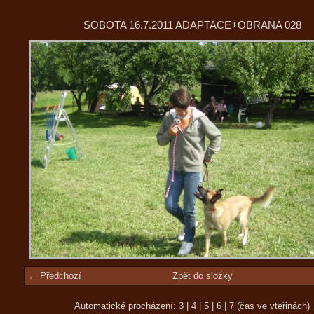
SOBOTA 16.7.2011 ADAPTACE+OBRANA 028
← Předchozí
Zpět do složky
Automatické procházení:
3
|
4
|
5
|
6
|
7
(čas ve vteřinách)