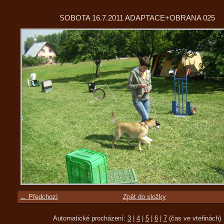
SOBOTA 16.7.2011 ADAPTACE+OBRANA 025
← Předchozí
Zpět do složky
Automatické procházení:
3
|
4
|
5
|
6
|
7
(čas ve vteřinách)