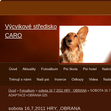
Výcvikové středisko
CARO
Úvod
Aktuality
Fotoalbum
Psí škola
Psí hotel
Nabíd
Trénují s námi
Naši psi
Inzerce
Odkazy
Videa
Naše
Úvod
»
Fotoalbum
»
sobota 16,7,2011 HRY, ,OBRANA
»
SOBOTA 16.7
ADAPTACE+OBRANA 025
sobota 16,7,2011 HRY, ,OBRANA