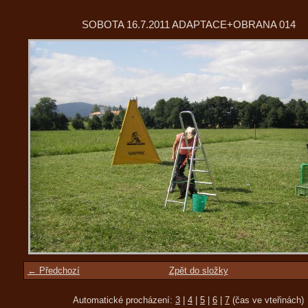
SOBOTA 16.7.2011 ADAPTACE+OBRANA 014
← Předchozí
Zpět do složky
Automatické procházení:
3
|
4
|
5
|
6
|
7
(čas ve vteřinách)