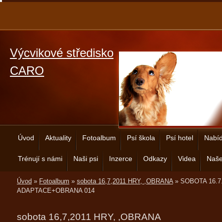
Výcvikové středisko
CARO
Úvod
Aktuality
Fotoalbum
Psí škola
Psí hotel
Nabíd
Trénují s námi
Naši psi
Inzerce
Odkazy
Videa
Naše
Úvod
»
Fotoalbum
»
sobota 16,7,2011 HRY, ,OBRANA
»
SOBOTA 16.7
ADAPTACE+OBRANA 014
sobota 16,7,2011 HRY, ,OBRANA