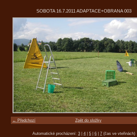
SOBOTA 16.7.2011 ADAPTACE+OBRANA 003
← Předchozí
Zpět do složky
Automatické procházení:
3
|
4
|
5
|
6
|
7
(čas ve vteřinách)