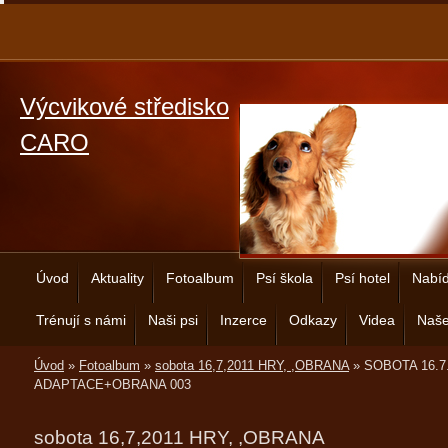
Výcvikové středisko
CARO
Úvod
Aktuality
Fotoalbum
Psí škola
Psí hotel
Nabíd
Trénují s námi
Naši psi
Inzerce
Odkazy
Videa
Naše
Úvod
»
Fotoalbum
»
sobota 16,7,2011 HRY, ,OBRANA
»
SOBOTA 16.7
ADAPTACE+OBRANA 003
sobota 16,7,2011 HRY, ,OBRANA