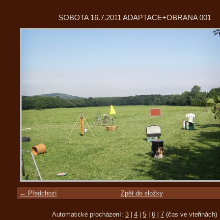
SOBOTA 16.7.2011 ADAPTACE+OBRANA 001
← Předchozí
Zpět do složky
Automatické procházení:
3
|
4
|
5
|
6
|
7
(čas ve vteřinách)