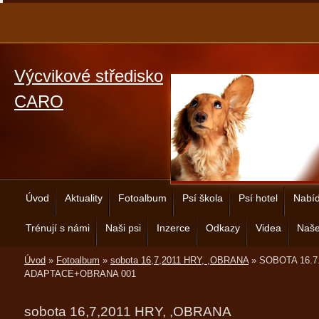
Výcvikové středisko
CARO
Úvod
Aktuality
Fotoalbum
Psí škola
Psí hotel
Nabíd
Trénují s námi
Naši psi
Inzerce
Odkazy
Videa
Naše
Úvod
»
Fotoalbum
»
sobota 16,7,2011 HRY, ,OBRANA
»
SOBOTA 16.7
ADAPTACE+OBRANA 001
sobota 16,7,2011 HRY, ,OBRANA