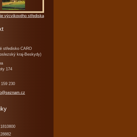
ie výcvikového střediska
kt
é středisko CARO
oslezský kraj-Beskydy)
ba
oty 174
 159 230
ro@seznam.cz
iky
1810800
28882