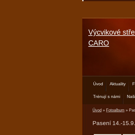
Výcvikové stře
CARO
Úvod
Aktuality
F
Trénují s námi
Naši
Úvod
»
Fotoalbum
»
Pas
Pasení 14.-15.9