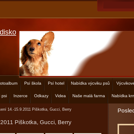
disko
otoalbum
Psí škola
Psí hotel
Nabídka výcviku psů
Výcvikov
 psi
Inzerce
Odkazy
Videa
Naše malá farma
Nabídka krm
ení 14.-15.9.2011 Piškotka, Gucci, Berry
Posled
.2011 Piškotka, Gucci, Berry