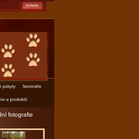
é pobyty
Semináře
iv a produktů
ní fotografie