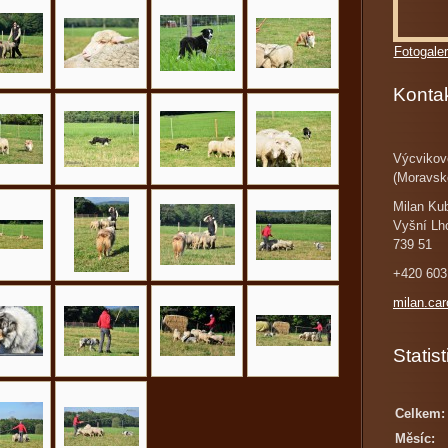
Fotogaler
Konta
Výcvikov
(Moravsk
Milan Ku
Vyšní Lh
739 51
+420 603
milan.ca
Statist
Celkem:
Měsíc: