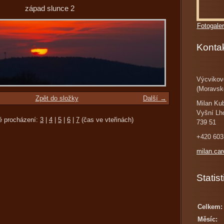
západ slunce 2
Fotogaler
Konta
Výcvikov
(Moravsk
Zpět do složky
Další →
Milan Ku
Vyšní Lh
é procházení:
3
|
4
|
5
|
6
|
7
(čas ve vteřinách)
739 51
+420 603
milan.ca
Statist
Celkem:
Měsíc: