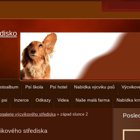
disko
otoalbum
Psí škola
Psí hotel
Nabídka výcviku psů
Výcvikov
 psi
Inzerce
Odkazy
Videa
Naše malá farma
Nabídka krm
ogalerie výcvikového střediska
»
západ slunce 2
Posled
vikového střediska