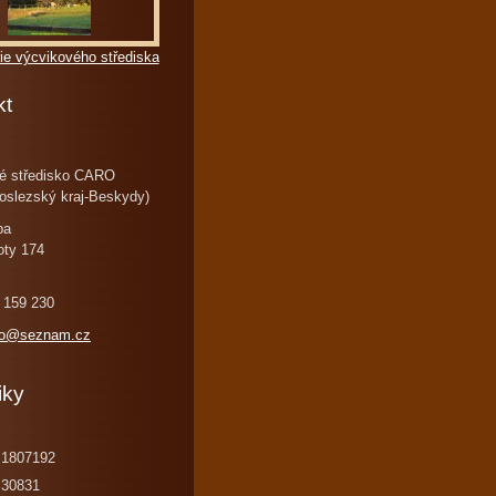
ie výcvikového střediska
kt
é středisko CARO
oslezský kraj-Beskydy)
ba
oty 174
 159 230
ro@seznam.cz
iky
1807192
30831