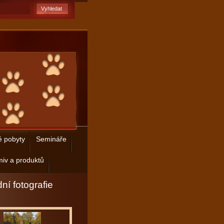
é pobyty
Semináře
iv a produktů
ní fotografie