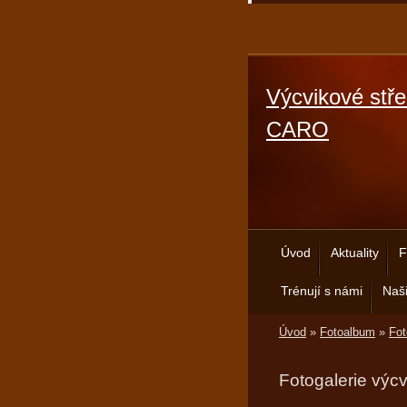
Výcvikové stře
CARO
Úvod
Aktuality
F
Trénují s námi
Naši
Úvod
»
Fotoalbum
»
Fot
Fotogalerie výc