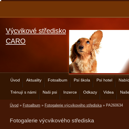
Výcvikové středisko
CARO
Úvod
Aktuality
Fotoalbum
Psí škola
Psí hotel
Nabíd
Trénují s námi
Naši psi
Inzerce
Odkazy
Videa
Naše
Úvod
»
Fotoalbum
»
Fotogalerie výcvikového střediska
»
PA260634
Fotogalerie výcvikového střediska