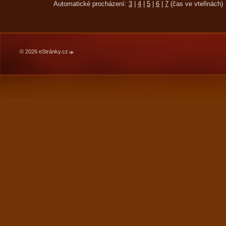
Automatické procházení:
3
|
4
|
5
|
6
|
7
(čas ve vteřinách)
© 2026 eStránky.cz