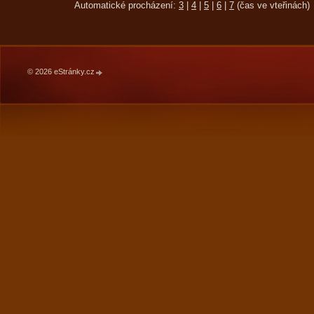
Automatické procházení:
3
|
4
|
5
|
6
|
7
(čas ve vteřinách)
© 2026 eStránky.cz