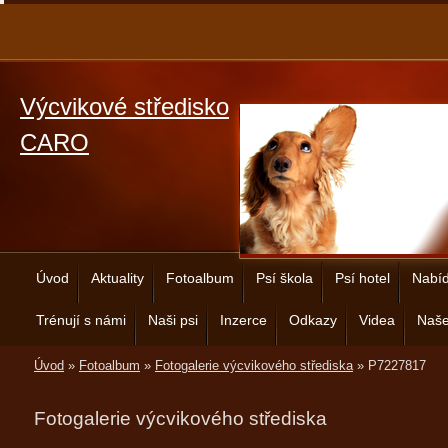
Výcvikové středisko
CARO
Úvod
Aktuality
Fotoalbum
Psí škola
Psí hotel
Nabíd
Trénují s námi
Naši psi
Inzerce
Odkazy
Videa
Naše
Úvod
»
Fotoalbum
»
Fotogalerie výcvikového střediska
»
P7227817
Fotogalerie výcvikového střediska