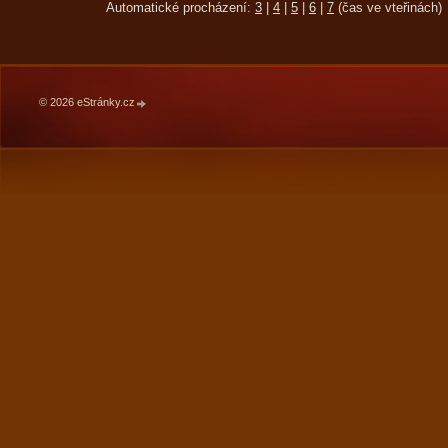
Automatické procházení:
3
|
4
|
5
|
6
|
7
(čas ve vteřinách)
© 2026 eStránky.cz