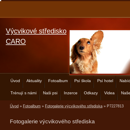
Výcvikové středisko
CARO
Úvod
Aktuality
Fotoalbum
Psí škola
Psí hotel
Nabíd
Trénují s námi
Naši psi
Inzerce
Odkazy
Videa
Naše
Úvod
»
Fotoalbum
»
Fotogalerie výcvikového střediska
»
P7227813
Fotogalerie výcvikového střediska