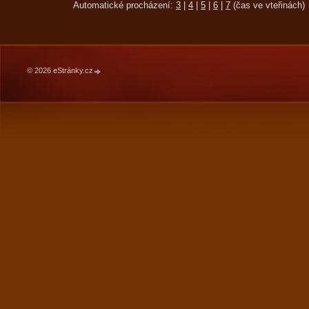
Automatické procházení:
3
|
4
|
5
|
6
|
7
(čas ve vteřinách)
© 2026 eStránky.cz