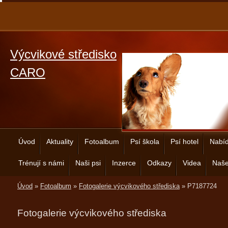
Výcvikové středisko
CARO
Úvod
Aktuality
Fotoalbum
Psí škola
Psí hotel
Nabíd
Trénují s námi
Naši psi
Inzerce
Odkazy
Videa
Naše
Úvod
»
Fotoalbum
»
Fotogalerie výcvikového střediska
»
P7187724
Fotogalerie výcvikového střediska