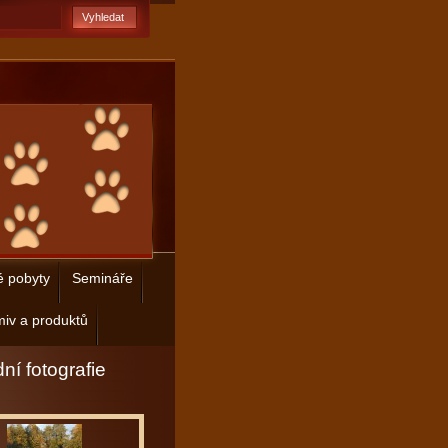
é pobyty
Semináře
iv a produktů
ní fotografie