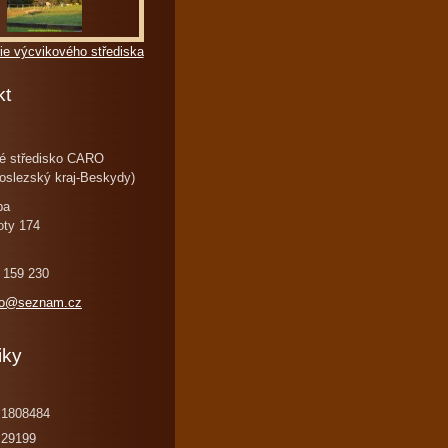
ie výcvikového střediska
kt
é středisko CARO
oslezský kraj-Beskydy)
ba
oty 174
 159 230
ro@seznam.cz
iky
1808484
29199