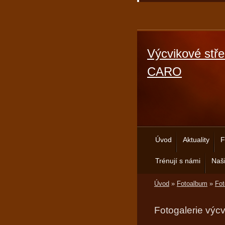
Výcvikové stře
CARO
Úvod
Aktuality
F
Trénují s námi
Naši
Úvod
»
Fotoalbum
»
Fot
Fotogalerie výc