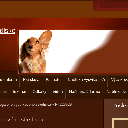
disko
otoalbum
Psí škola
Psí hotel
Nabídka výcviku psů
Výcvikov
 psi
Inzerce
Odkazy
Videa
Naše malá farma
Nabídka krm
ogalerie výcvikového střediska
»
P4228529
Posled
vikového střediska