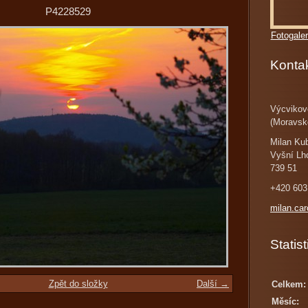
P4228529
Fotogaler
Konta
Výcvikov
(Moravsk
Milan Ku
Vyšní Lh
739 51
+420 603
milan.ca
Statist
Zpět do složky
Další →
Celkem:
Měsíc: