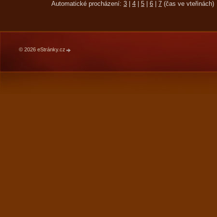
Automatické procházení:
3
|
4
|
5
|
6
|
7
(čas ve vteřinách)
© 2026 eStránky.cz