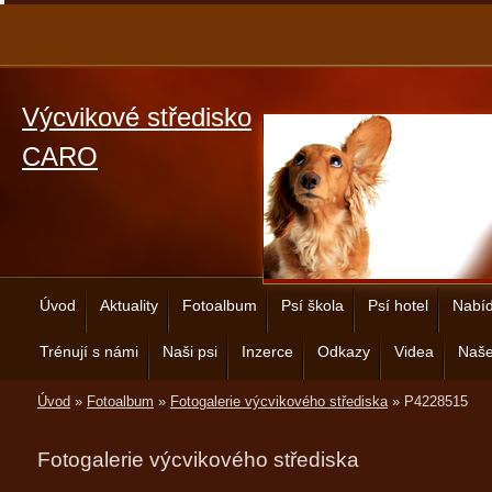
Výcvikové středisko
CARO
Úvod
Aktuality
Fotoalbum
Psí škola
Psí hotel
Nabíd
Trénují s námi
Naši psi
Inzerce
Odkazy
Videa
Naše
Úvod
»
Fotoalbum
»
Fotogalerie výcvikového střediska
»
P4228515
Fotogalerie výcvikového střediska