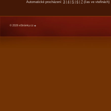
Automatické procházení:
3
|
4
|
5
|
6
|
7
(čas ve vteřinách)
© 2026 eStránky.cz