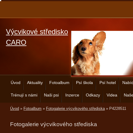
Výcvikové středisko
CARO
Úvod
Aktuality
Fotoalbum
Psí škola
Psí hotel
Nabíd
Trénují s námi
Naši psi
Inzerce
Odkazy
Videa
Naše
Úvod
»
Fotoalbum
»
Fotogalerie výcvikového střediska
»
P4228511
Fotogalerie výcvikového střediska