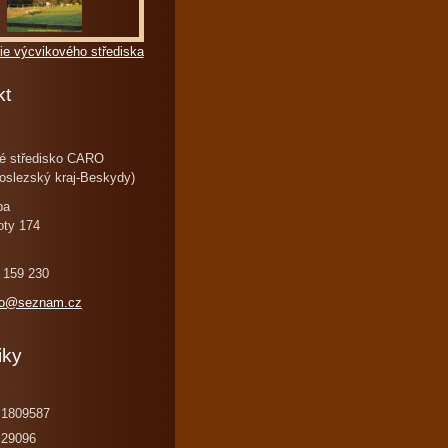
ie výcvikového střediska
kt
é středisko CARO
oslezský kraj-Beskydy)
ba
oty 174
 159 230
ro@seznam.cz
iky
1809587
29096