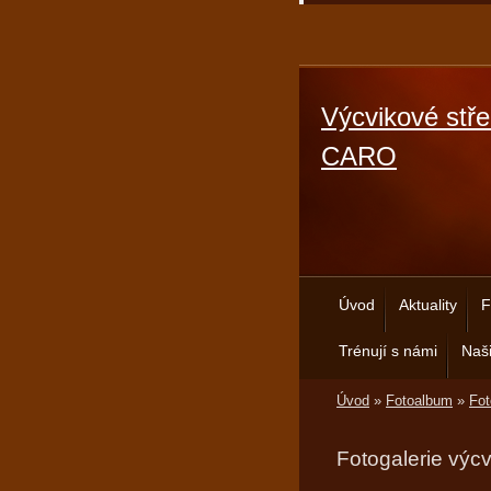
Výcvikové stře
CARO
Úvod
Aktuality
F
Trénují s námi
Naši
Úvod
»
Fotoalbum
»
Fot
Fotogalerie výc