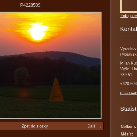
P4228509
Fotogaler
Konta
Výcvikov
(Moravsk
Milan Ku
Vyšní Lh
739 51
+420 603
milan.ca
Statist
Zpět do složky
Další →
Celkem:
Měsíc: