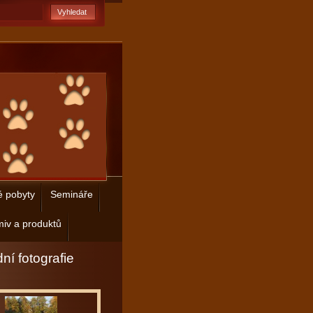
é pobyty
Semináře
iv a produktů
ní fotografie