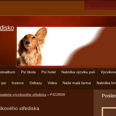
disko
otoalbum
Psí škola
Psí hotel
Nabídka výcviku psů
Výcvikov
 psi
Inzerce
Odkazy
Videa
Naše malá farma
Nabídka krm
ogalerie výcvikového střediska
»
P4228509
Posled
vikového střediska