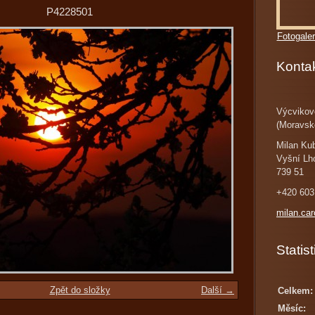
P4228501
Fotogaler
Konta
Výcvikov
(Moravsk
Milan Ku
Vyšní Lh
739 51
+420 603
milan.ca
Statist
Zpět do složky
Další →
Celkem:
Měsíc: