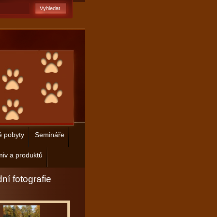
é pobyty
Semináře
iv a produktů
ní fotografie