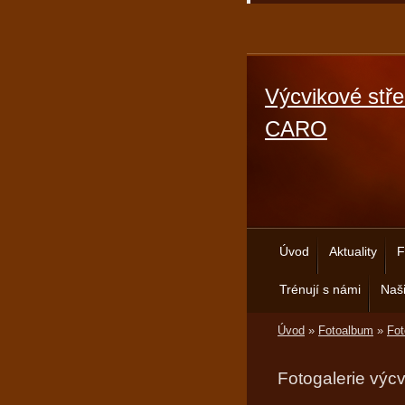
Výcvikové stře
CARO
Úvod
Aktuality
F
Trénují s námi
Naši
Úvod
»
Fotoalbum
»
Fot
Fotogalerie výc