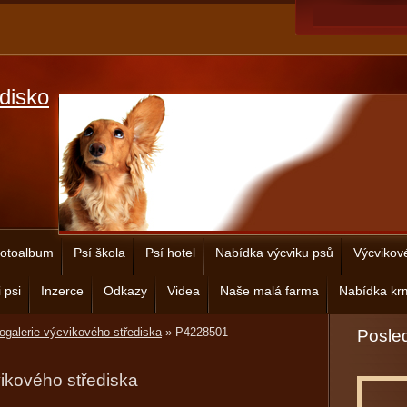
disko
otoalbum
Psí škola
Psí hotel
Nabídka výcviku psů
Výcvikov
 psi
Inzerce
Odkazy
Videa
Naše malá farma
Nabídka krm
ogalerie výcvikového střediska
»
P4228501
Posled
vikového střediska