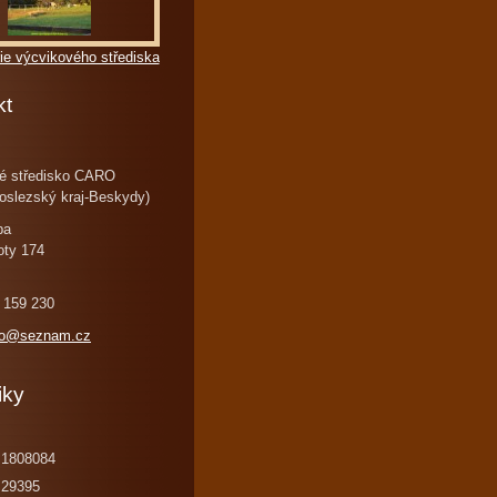
ie výcvikového střediska
kt
é středisko CARO
oslezský kraj-Beskydy)
ba
oty 174
 159 230
ro@seznam.cz
iky
1808084
29395