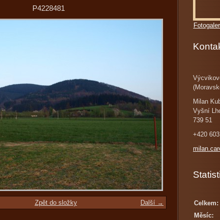
P4228481
Fotogaler
Konta
Výcvikov
(Moravsk
Milan Ku
Vyšní Lh
739 51
+420 603
milan.ca
Statist
Zpět do složky
Další →
Celkem:
Měsíc: