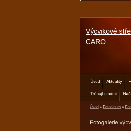
Výcvikové stře
CARO
Úvod
Aktuality
F
Trénují s námi
Naši
Úvod
»
Fotoalbum
»
Fot
Fotogalerie výc