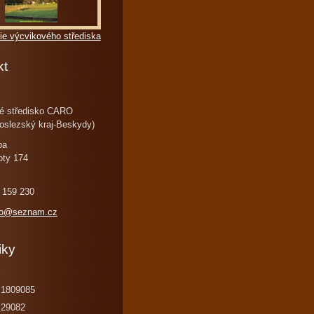
ie výcvikového střediska
kt
é středisko CARO
oslezský kraj-Beskydy)
ba
oty 174
 159 230
ro@seznam.cz
iky
1809085
29082