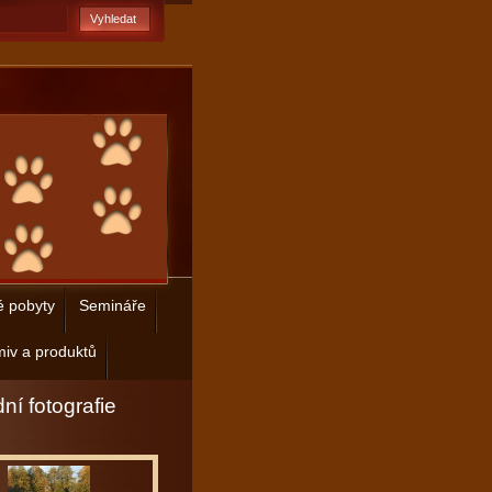
é pobyty
Semináře
iv a produktů
ní fotografie