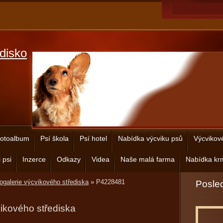
disko
otoalbum
Psí škola
Psí hotel
Nabídka výcviku psů
Výcvikov
 psi
Inzerce
Odkazy
Videa
Naše malá farma
Nabídka krm
ogalerie výcvikového střediska
»
P4228481
Posled
vikového střediska