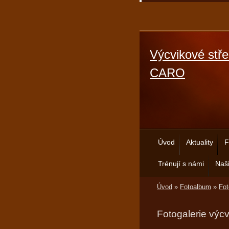
Výcvikové stře
CARO
Úvod
Aktuality
F
Trénují s námi
Naši
Úvod
»
Fotoalbum
»
Fot
Fotogalerie výc