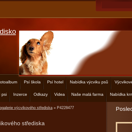
disko
otoalbum
Psí škola
Psí hotel
Nabídka výcviku psů
Výcvikov
 psi
Inzerce
Odkazy
Videa
Naše malá farma
Nabídka krm
ogalerie výcvikového střediska
»
P4228477
Posled
vikového střediska