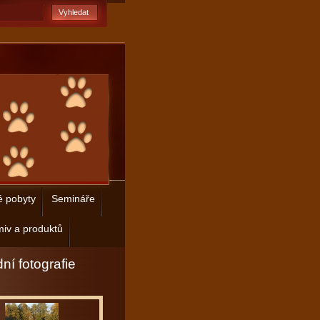
é pobyty
Semináře
iv a produktů
ní fotografie