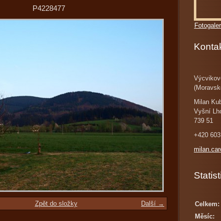
P4228477
Fotogaler
Konta
Výcvikov
(Moravsk
Milan Ku
Vyšní Lh
739 51
+420 603
milan.ca
Statist
Zpět do složky
Další →
Celkem:
Měsíc: