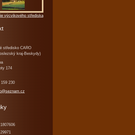
ie výcvikového střediska
kt
é středisko CARO
oslezský kraj-Beskydy)
ba
oty 174
 159 230
ro@seznam.cz
iky
1807606
29971