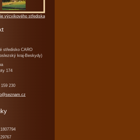
ie výcvikového střediska
kt
é středisko CARO
oslezský kraj-Beskydy)
ba
oty 174
 159 230
ro@seznam.cz
iky
1807794
29767