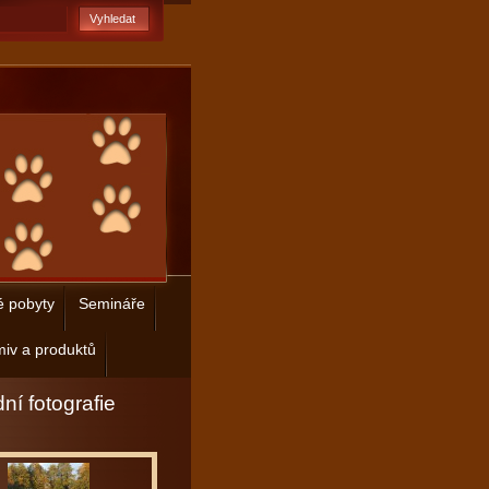
é pobyty
Semináře
iv a produktů
ní fotografie