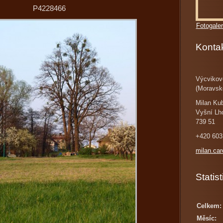
P4228466
Fotogaler
Konta
Výcvikov
(Moravsk
Milan Ku
Vyšní Lh
739 51
+420 603
milan.ca
Statist
Celkem:
Měsíc: