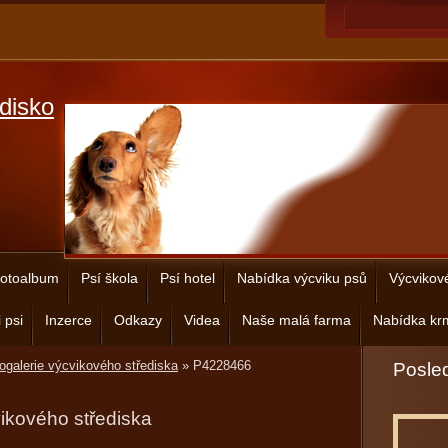
disko
otoalbum
Psí škola
Psí hotel
Nabídka výcviku psů
Výcvikov
 psi
Inzerce
Odkazy
Videa
Naše malá farma
Nabídka krm
ogalerie výcvikového střediska
»
P4228466
Posled
vikového střediska