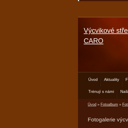
Výcvikové stře
CARO
Úvod
Aktuality
F
Trénují s námi
Naši
Úvod
»
Fotoalbum
»
Fot
Fotogalerie výc