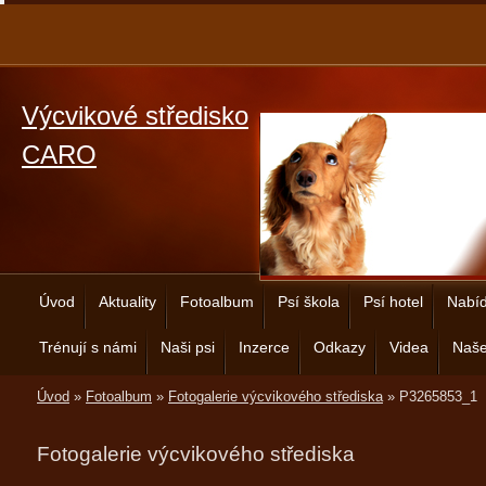
Výcvikové středisko
CARO
Úvod
Aktuality
Fotoalbum
Psí škola
Psí hotel
Nabíd
Trénují s námi
Naši psi
Inzerce
Odkazy
Videa
Naše
Úvod
»
Fotoalbum
»
Fotogalerie výcvikového střediska
»
P3265853_1
Fotogalerie výcvikového střediska