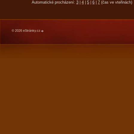
Automatické procházení:
3
|
4
|
5
|
6
|
7
(čas ve vteřinách)
© 2026 eStránky.cz