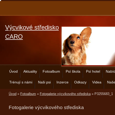
Výcvikové středisko
CARO
Úvod
Aktuality
Fotoalbum
Psí škola
Psí hotel
Nabíd
Trénují s námi
Naši psi
Inzerce
Odkazy
Videa
Naše
Úvod
»
Fotoalbum
»
Fotogalerie výcvikového střediska
»
P3255683_1
Fotogalerie výcvikového střediska