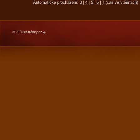
Automatické procházení:
3
|
4
|
5
|
6
|
7
(čas ve vteřinách)
© 2026 eStránky.cz