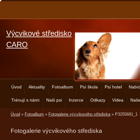
Výcvikové středisko
CARO
Úvod
Aktuality
Fotoalbum
Psí škola
Psí hotel
Nabíd
Trénují s námi
Naši psi
Inzerce
Odkazy
Videa
Naše
Úvod
»
Fotoalbum
»
Fotogalerie výcvikového střediska
»
P3255681_1
Fotogalerie výcvikového střediska