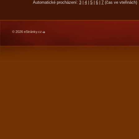
Automatické procházení:
3
|
4
|
5
|
6
|
7
(čas ve vteřinách)
© 2026 eStránky.cz