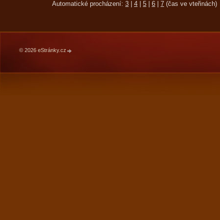
Automatické procházení:
3
|
4
|
5
|
6
|
7
(čas ve vteřinách)
© 2026 eStránky.cz