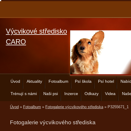
Výcvikové středisko
CARO
Úvod
Aktuality
Fotoalbum
Psí škola
Psí hotel
Nabíd
Trénují s námi
Naši psi
Inzerce
Odkazy
Videa
Naše
Úvod
»
Fotoalbum
»
Fotogalerie výcvikového střediska
»
P3255671_1
Fotogalerie výcvikového střediska